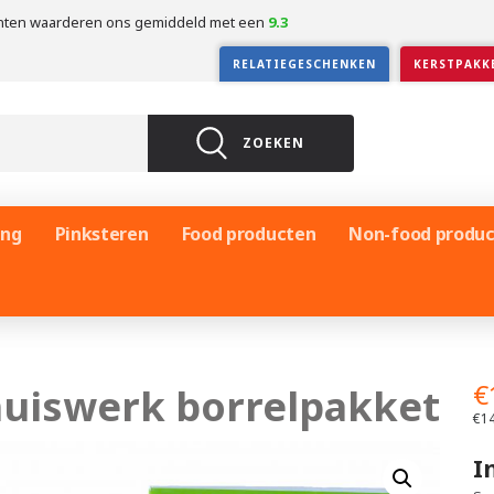
nten waarderen ons gemiddeld met een
9.3
RELATIEGESCHENKEN
KERSTPAKK
ZOEKEN
ing
Pinksteren
Food producten
Non-food produ
€
uiswerk borrelpakket
€
14
I