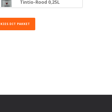
Tintio-Rood 0,25L
€
1,89
KIES DIT PAKKET
Cranberry verse
notenmix – 200 gram
€
2,14
Special Gifts
geschenkdoos | 17
maten
€
2,89