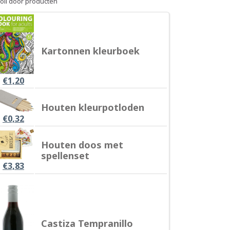
oll door producten
Kartonnen kleurboek
€
1,20
Houten kleurpotloden
€
0,32
Houten doos met
spellenset
€
3,83
Castiza Tempranillo