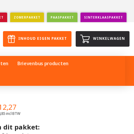
ET
ZOMERPAKKET
PAASPAKKET
SINTERKLAASPAKKET
INHOUD EIGEN PAKKET
WINKELWAGEN
cten
Brievenbus producten
12,27
,85
incl BTW
n dit pakket: